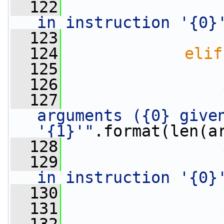
  122
in instruction '{0}
  123
                 
  124
elif
  125
                 
  126
  127
arguments ({0} given
'{1}'"
.format(len(a
  128
  129
in instruction '{0}
  130
                 
  131