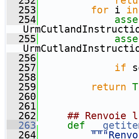
  252
retu
  253
for
 i 
in
  254
asse
UrmCutlandInstructi
  255
asse
UrmCutlandInstructi
  256
  257
if
 s
  258
  259
return
T
  260
  261
  262
## Renvoie l
  263
def 
__getite
  264
"""Renvo