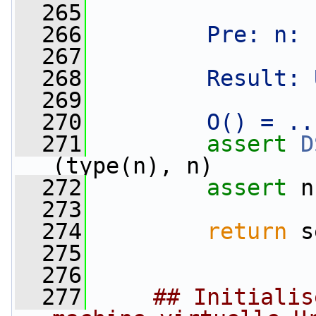
  265
  266
        Pre: n: 
  267
  268
        Result: 
  269
  270
        O() = ..
  271
assert
D
(type(n), n)
  272
assert
 n
  273
  274
return
 s
  275
  276
  277
## Initialis