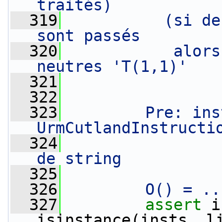
traités)
  319
          (si de
sont passés
  320
           alors
neutres 'T(1,1)'
  321
                
  322
  323
        Pre: ins
UrmCutlandInstructi
  324
                
de string
  325
  326
        O() = ..
  327
assert
 i
isinstance(insts, l