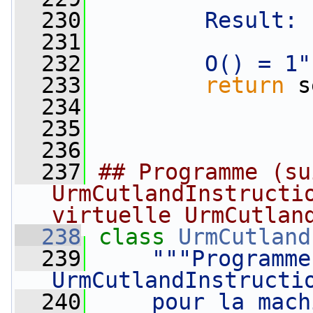
  230
        Result: 
  231
  232
        O() = 1"
  233
return
 s
  234
  235
  236
  237
## Programme (su
UrmCutlandInstructio
virtuelle UrmCutlan
  238
class 
UrmCutland
  239
"""Programme
UrmCutlandInstructi
  240
    pour la mach