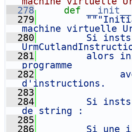
machine virtuelle U
  278
def 
__init__
  279
"""Initi
machine virtuelle U
  280
        Si insts
UrmCutlandInstructi
  281
        alors in
programme
  282
              av
d'instructions.
  283
  284
        Si insts
de string :
  285
  286
        Si une i