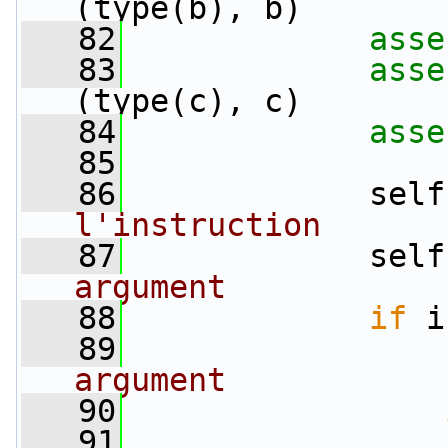
(type(b), b)
   82
asse
   83
asse
(type(c), c)
   84
asse
   85
   86
             self
l'instruction
   87
             self
argument
   88
if
 i
   89
                 
argument
   90
   91
                 