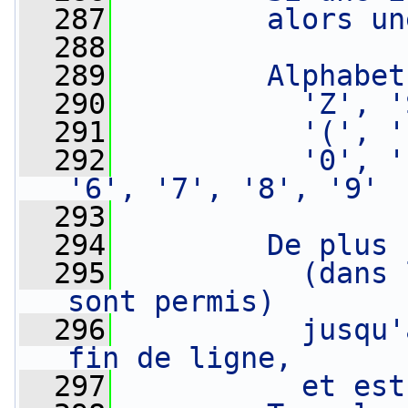
  287
        alors un
  288
  289
        Alphabet
  290
          'Z', '
  291
          '(', '
  292
          '0', '
'6', '7', '8', '9'
  293
  294
        De plus 
  295
          (dans 
sont permis)
  296
          jusqu'
fin de ligne,
  297
          et est