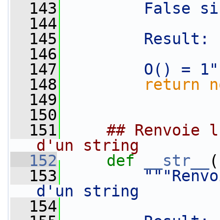
  143
        False si
  144
  145
        Result: 
  146
  147
        O() = 1"
  148
return
n
  149
  150
  151
## Renvoie l
d'un string
  152
def 
__str__
(
  153
"""Renvo
d'un string
  154