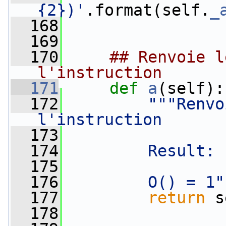
{2})'
.format(self.
_
  168
  169
  170
## Renvoie l
l'instruction
  171
def 
a
(self):
  172
"""Renvo
l'instruction
  173
  174
        Result: 
  175
  176
        O() = 1"
  177
return
 s
  178