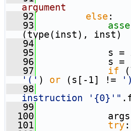
argument
   92
else
:   
   93
asse
(type(inst), inst)
   94
   95
             s = 
   96
             s = 
   97
if
 (
'('
) 
or
 (s[-1] != 
'
   98
instruction '{0}'"
.
   99
  100
             args
  101
try
: