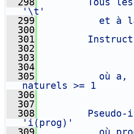
  298
        Tous les
'\t'
  299
          et à l
  300
  301
        Instruct
  302
                
  303
                
  304
                
  305
          où a, 
naturels >= 1
  306
                
  307
  308
        Pseudo-i
'i(prog)'
  309
          où pro