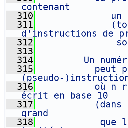
contenant
  310
             un 
  311
             (to
d'instructions de p
  312
              so
  313
  314
        Un numér
  315
          peut p
(pseudo-)instructio
  316
          où n r
écrit en base 10
  317
          (dans 
grand
  318
           que l