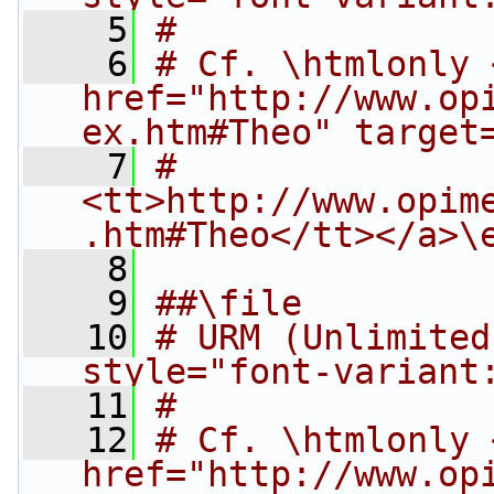
    5
#
    6
# Cf. \htmlonly <
href="http://www.op
ex.htm#Theo" target
    7
#   
<tt>http://www.opim
.htm#Theo</tt></a>\
    8
    9
##\file
   10
# URM (Unlimited
style="font-variant
   11
#
   12
# Cf. \htmlonly <
href="http://www.op