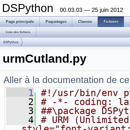
DSPython
00.03.03 — 25 juin 2012
Page principale
Paquetages
Classes
Fichiers
Liste des fichiers
DSPython
urmCutland.py
Aller à la documentation de ce 
    1
#!/usr/bin/env p
    2
# -*- coding: la
    3
##\package DSPyt
    4
# URM (Unlimited
style="font-variant