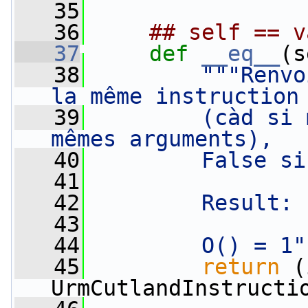
   35
   36
## self == v
   37
def 
__eq__
(s
   38
"""Renvo
la même instruction
   39
        (càd si 
mêmes arguments),
   40
        False si
   41
   42
        Result: 
   43
   44
        O() = 1"
   45
return
 (
UrmCutlandInstructi