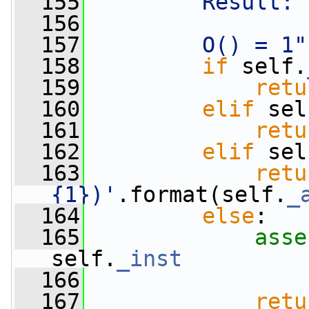
  155
        Result: 
  156
  157
        O() = 1"
  158
if
 self.
  159
retu
  160
elif
 sel
  161
retu
  162
elif
 sel
  163
retu
{1})'
.format(self.
_
  164
else
:   
  165
asse
self.
_inst
  166
  167
retu