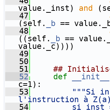
   46
value._inst) 
and
 (s
   47
(self.
_b
 == value._
   48
((self.
_b
 == value.
value._c))))
   49
   50
   51
## Initialis
   52
def 
__init__
c=1):
   53
"""Si in
l'instruction à Z(a
   54
        si inst 