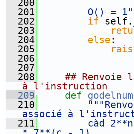
  200
  201
        O() = 1"
  202
if
 self.
  203
retu
  204
else
:
  205
rais
  206
  207
  208
## Renvoie l
à l'instruction
  209
def 
godelnum
  210
"""Renvo
associé à l'instruc
  211
        càd 2**n
* 7**(c - 1)