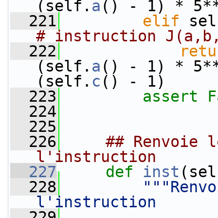
(self.
a
() - 1) * 5*
  221
elif
 sel
# instruction J(a,b
  222
retu
(self.
a
() - 1) * 5*
(self.
c
() - 1)
  223
assert
F
  224
  225
  226
## Renvoie l
l'instruction
  227
def 
inst
(sel
  228
"""Renvo
l'instruction
  229