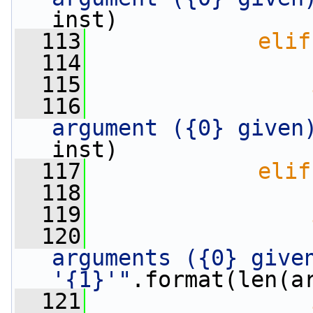
inst)
  113
elif
  114
                 
  115
  116
argument ({0} given
inst)
  117
elif
  118
                 
  119
  120
arguments ({0} given
'{1}'"
.format(len(a
  121