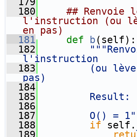
  179
  180
## Renvoie l
l'instruction (ou lè
en pas)
  181
def 
b
(self):
  182
"""Renvo
l'instruction
  183
        (ou lève
pas)
  184
  185
        Result: 
  186
  187
        O() = 1"
  188
if
 self.
  189
retu