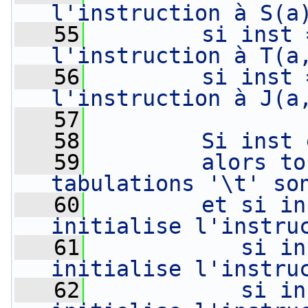
l'instruction à S(a
   55
        si inst 
l'instruction à T(a
   56
        si inst 
l'instruction à J(a
   57
   58
        Si inst 
   59
        alors to
tabulations '\t' so
   60
        et si in
initialise l'instru
   61
           si in
initialise l'instru
   62
           si in