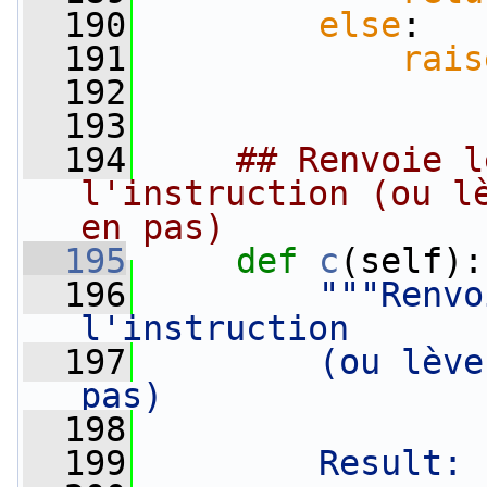
  190
else
:
  191
rais
  192
  193
  194
## Renvoie l
l'instruction (ou lè
en pas)
  195
def 
c
(self):
  196
"""Renvo
l'instruction
  197
        (ou lève
pas)
  198
  199
        Result: 