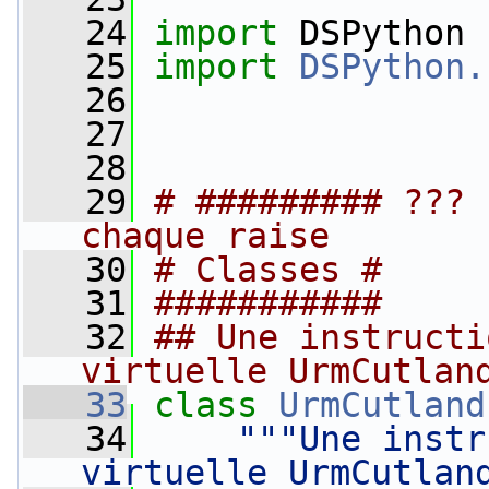
   24
import
 DSPython
   25
import
DSPython.
   26
   27
   28
   29
# ######### ??? 
chaque raise
   30
# Classes #
   31
###########
   32
## Une instructi
virtuelle UrmCutlan
   33
class 
UrmCutland
   34
"""Une instr
virtuelle UrmCutlan