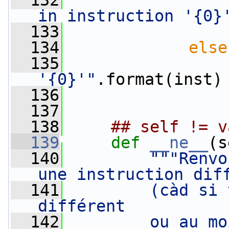
  132
in instruction '{0}
  133
                 
  134
else
  135
'{0}'"
.format(inst)
  136
  137
  138
## self != v
  139
def 
__ne__
(s
  140
"""Renvo
une instruction dif
  141
        (càd si 
différent
  142
        ou au mo