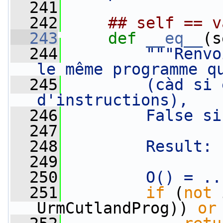
  241
  242
## self == v
  243
def 
__eq__
(s
  244
"""Renvo
le même programme q
  245
        (càd si 
d'instructions),
  246
        False si
  247
  248
        Result: 
  249
  250
        O() = ..
  251
if
 (
not
 
UrmCutlandProg)) 
or