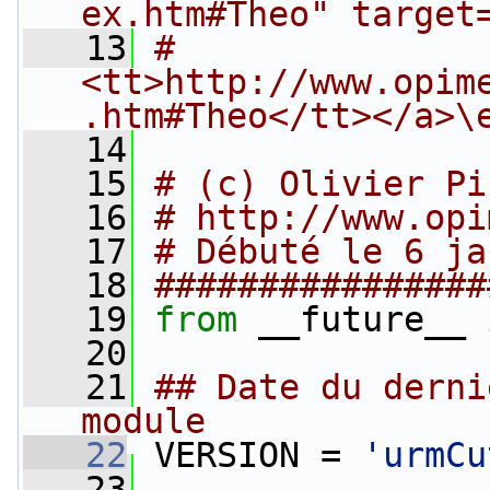
ex.htm#Theo" target
   13
#   
<tt>http://www.opim
.htm#Theo</tt></a>\
   14
   15
# (c) Olivier Pi
   16
# http://www.opi
   17
# Débuté le 6 ja
   18
################
   19
from
 __future__ 
   20
   21
## Date du derni
module
   22
 VERSION = 
'urmCu
   23