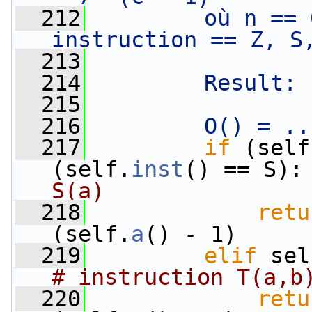
  212
        où n == 
instruction == Z, S
  213
  214
        Result: 
  215
  216
        O() = ..
  217
if
 (self
(self.
inst
() == S):
S(a)
  218
retu
(self.
a
() - 1)
  219
elif
 sel
# instruction T(a,b
  220
retu