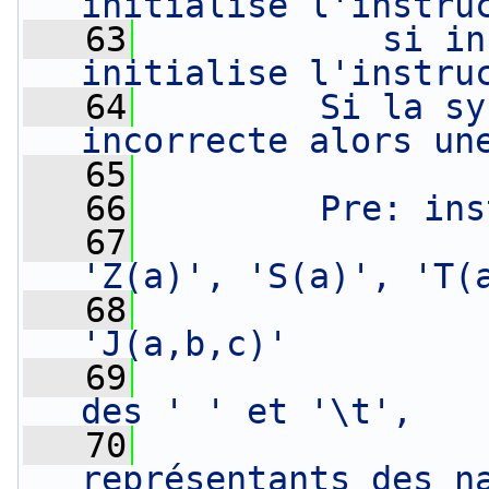
initialise l'instru
   63
           si in
initialise l'instru
   64
        Si la sy
incorrecte alors un
   65
   66
        Pre: ins
   67
                
'Z(a)', 'S(a)', 'T(
   68
                
'J(a,b,c)'
   69
                
des ' ' et '\t',
   70
                
représentants des n