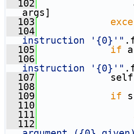
  102
                 
args]
  103
exce
  104
instruction '{0}'"
.
  105
if
 a
  106
instruction '{0}'"
.
  107
             self
  108
  109
if
 s
  110
                 
  111
  112
argument ({0} given