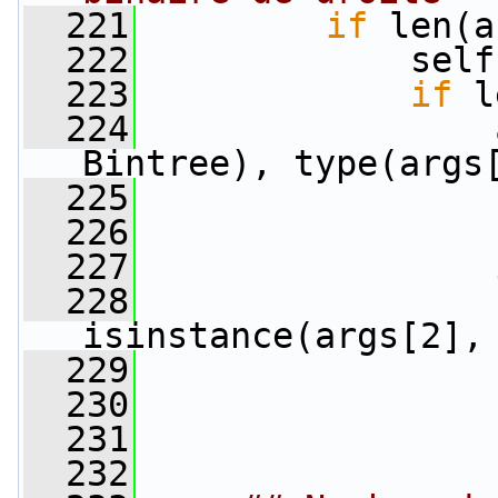
  221
if
 len(a
  222
             self
  223
if
 l
  224
Bintree), type(args
  225
  226
                 
  227
  228
isinstance(args[2],
  229
  230
                 
  231
  232