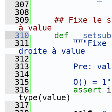
  307
  308
  309
## Fixe le s
à value
  310
def 
__setsub
  311
"""Fixe 
droite à value
  312
  313
        Pre: val
  314
  315
        O() = 1"
  316
assert
 i
type(value)
  317