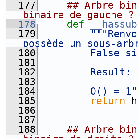
  177
## Arbre bin
binaire de gauche ?
  178
def 
__hassub
  179
"""Renvo
possède un sous-arb
  180
        False si
  181
  182
        Result: 
  183
  184
        O() = 1"
  185
return
 h
  186
  187
  188
## Arbre bin