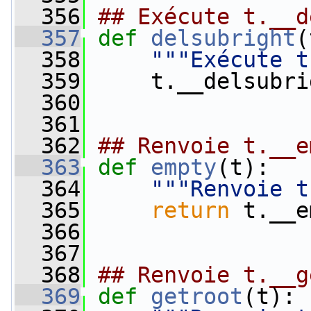
  356
## Exécute t.__d
  357
def 
delsubright
(
  358
"""Exécute t
  359
     t.__delsubri
  360
  361
  362
## Renvoie t.__e
  363
def 
empty
(t):
  364
"""Renvoie t
  365
return
 t.__e
  366
  367
  368
## Renvoie t.__g
  369
def 
getroot
(t):