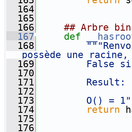
  163
return
 s
  164
  165
  166
## Arbre bin
  167
def 
__hasroo
  168
"""Renvo
possède une racine,
  169
        False si
  170
  171
        Result: 
  172
  173
        O() = 1"
  174
return
 h
  175
  176