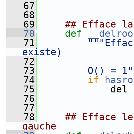
   67
   68
   69
## Efface la
   70
def 
__delroo
   71
"""Effac
existe)
   72
   73
        O() = 1"
   74
if
hasro
   75
             del 
   76
   77
   78
## Efface le
gauche