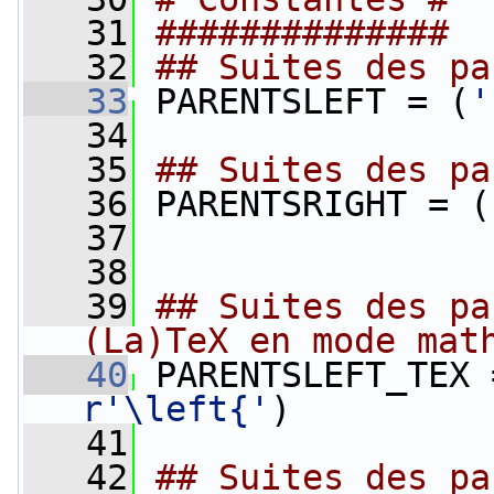
   31
##############
   32
## Suites des pa
   33
 PARENTSLEFT = (
'
   34
   35
## Suites des pa
   36
 PARENTSRIGHT = (
   37
   38
   39
## Suites des pa
(La)TeX en mode mat
   40
 PARENTSLEFT_TEX 
r'\left{'
)
   41
   42
## Suites des pa