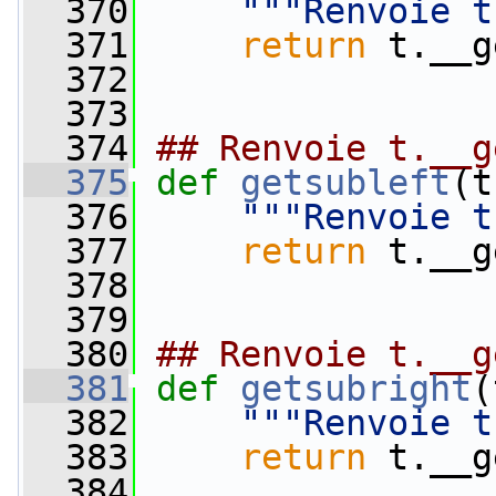
  370
"""Renvoie t
  371
return
 t.__g
  372
  373
  374
## Renvoie t.__g
  375
def 
getsubleft
(t
  376
"""Renvoie t
  377
return
 t.__g
  378
  379
  380
## Renvoie t.__g
  381
def 
getsubright
(
  382
"""Renvoie t
  383
return
 t.__g
  384