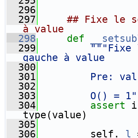
  295
  296
  297
## Fixe le s
à value
  298
def 
__setsub
  299
"""Fixe 
gauche à value
  300
  301
        Pre: val
  302
  303
        O() = 1"
  304
assert
 i
type(value)
  305
  306
         self.
_l
 