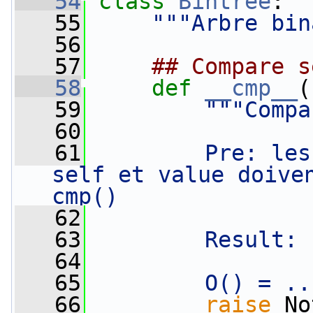
   54
class 
Bintree
:
   55
"""Arbre bin
   56
   57
## Compare s
   58
def 
__cmp__
(
   59
"""Compa
   60
   61
        Pre: les
self et value doiven
cmp()
   62
   63
        Result: 
   64
   65
        O() = ..
   66
raise
 No