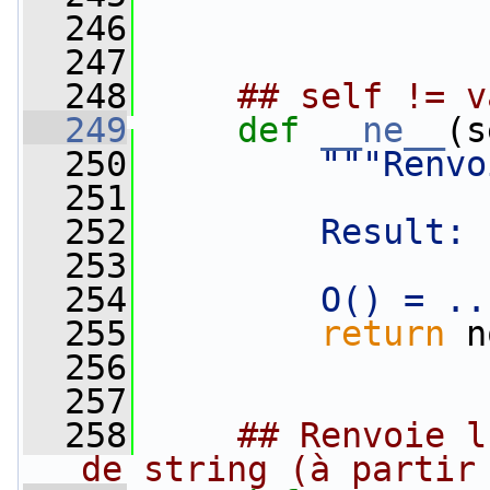
  246
  247
  248
## self != v
  249
def 
__ne__
(s
  250
"""Renvo
  251
  252
        Result: 
  253
  254
        O() = ..
  255
return
 n
  256
  257
  258
## Renvoie l
de string (à partir