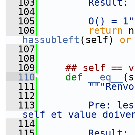
  103
        Result: 
  104
  105
        O() = 1"
  106
return
 n
hassubleft
(self) 
or
  107
  108
  109
## self == v
  110
def 
__eq__
(s
  111
"""Renvo
  112
  113
        Pre: les
self et value doive
  114
  115
        Result: 