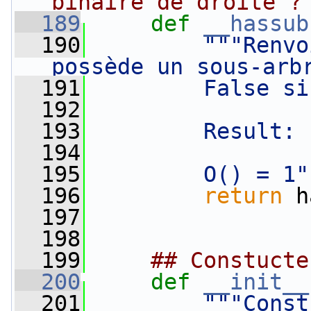
binaire de droite ?
  189
def 
__hassub
  190
"""Renvo
possède un sous-arb
  191
        False si
  192
  193
        Result: 
  194
  195
        O() = 1"
  196
return
 h
  197
  198
  199
## Constucte
  200
def 
__init__
  201
"""Const