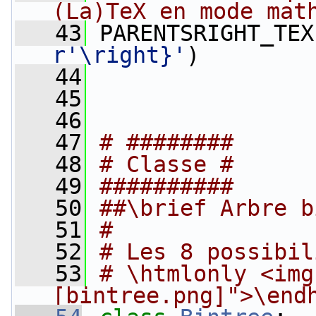
(La)TeX en mode mat
   43
 PARENTSRIGHT_TEX
r'\right}'
)
   44
   45
   46
   47
# ########
   48
# Classe #
   49
##########
   50
##\brief Arbre b
   51
#
   52
# Les 8 possibil
   53
# \htmlonly <img
[bintree.png]">\end