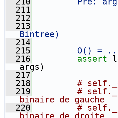
  210
        Pre: arg
  211
                
  212
                
  213
                
Bintree)
  214
  215
        O() = ..
  216
assert
 l
args)
  217
  218
# self._
  219
# self._
binaire de gauche
  220
# self._
binaire de droite