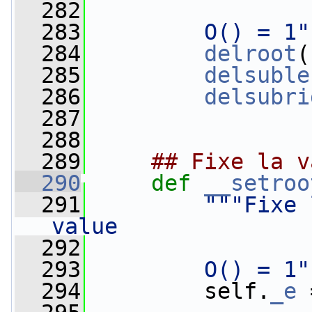
  282
  283
        O() = 1"
  284
delroot
(
  285
delsuble
  286
delsubri
  287
  288
  289
## Fixe la v
  290
def 
__setroo
  291
"""Fixe 
value
  292
  293
        O() = 1"
  294
         self.
_e
 