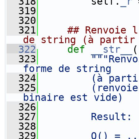
  318
         self.
_r
 
  319
  320
  321
## Renvoie l
de string (à partir
  322
def 
__str__
(
  323
"""Renvo
forme de string
  324
        (à parti
  325
        (renvoie
binaire est vide)
  326
  327
        Result: 
  328
  329
        O() = ..