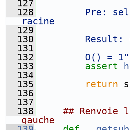
  127
  128
        Pre: sel
racine
  129
  130
        Result: 
  131
  132
        O() = 1"
  133
assert
h
  134
  135
return
 s
  136
  137
  138
## Renvoie l
gauche
  139
def 
__getsub