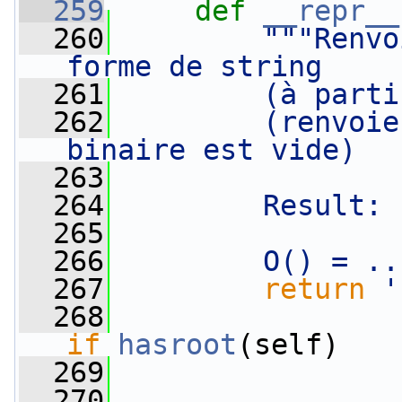
  259
def 
__repr__
  260
"""Renvo
forme de string
  261
        (à parti
  262
        (renvoie
binaire est vide)
  263
  264
        Result: 
  265
  266
        O() = ..
  267
return
'
  268
                 
if
hasroot
(self)
  269
  270