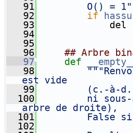
   91
        O() = 1"
   92
if
hassu
   93
             del 
   94
   95
   96
## Arbre bin
   97
def 
__empty_
   98
"""Renvo
est vide
   99
        (c.-à-d.
  100
        ni sous-
arbre de droite),
  101
        False si
  102