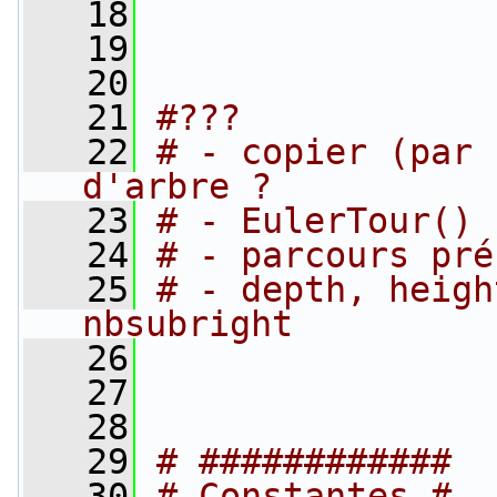
   18
   19
   20
   21
#???
   22
# - copier (par 
d'arbre ?
   23
# - EulerTour()
   24
# - parcours pré
   25
# - depth, heigh
nbsubright
   26
   27
   28
   29
# ############
   30
# Constantes #