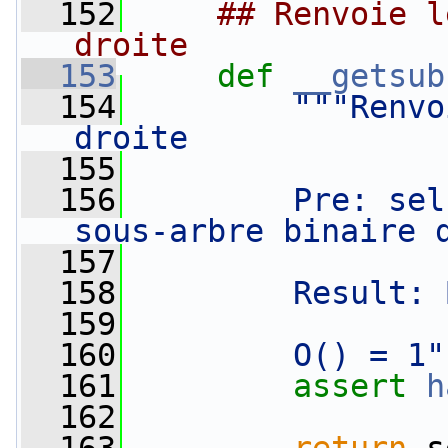
  152
## Renvoie l
droite
  153
def 
__getsub
  154
"""Renvo
droite
  155
  156
        Pre: sel
sous-arbre binaire 
  157
  158
        Result: 
  159
  160
        O() = 1"
  161
assert
h
  162