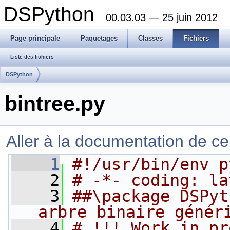
DSPython
00.03.03 — 25 juin 2012
Page principale
Paquetages
Classes
Fichiers
Liste des fichiers
DSPython
bintree.py
Aller à la documentation de ce 
    1
#!/usr/bin/env p
    2
# -*- coding: la
    3
##\package DSPyt
arbre binaire génér
    4
# !!! Work in pr