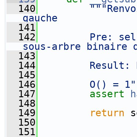
  140
"""Renvo
gauche
  141
  142
        Pre: sel
sous-arbre binaire 
  143
  144
        Result: 
  145
  146
        O() = 1"
  147
assert
h
  148
  149
return
 s
  150
  151