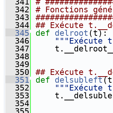
  341
# ##############
  342
# Fonctions géné
  343
################
  344
## Exécute t.__d
  345
def 
delroot
(t):
  346
"""Exécute t
  347
     t.__delroot_
  348
  349
  350
## Exécute t.__d
  351
def 
delsubleft
(t
  352
"""Exécute t
  353
     t.__delsuble
  354
  355