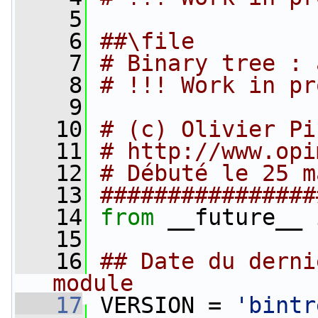
    5
    6
##\file
    7
# Binary tree : 
    8
# !!! Work in pr
    9
   10
# (c) Olivier Pi
   11
# http://www.opi
   12
# Débuté le 25 m
   13
################
   14
from
 __future__ 
   15
   16
## Date du derni
module
   17
 VERSION = 
'bintr