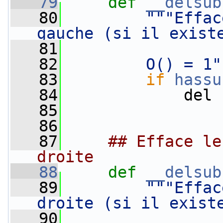
   79
def 
__delsub
   80
"""Effac
gauche (si il exist
   81
   82
        O() = 1"
   83
if
hassu
   84
             del 
   85
   86
   87
## Efface le
droite
   88
def 
__delsub
   89
"""Effac
droite (si il exist
   90