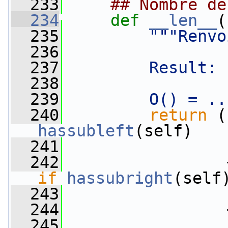
  233
## Nombre de
  234
def 
__len__
(
  235
"""Renvo
  236
  237
        Result: 
  238
  239
        O() = ..
  240
return
 (
hassubleft
(self)
  241
  242
                 
if
hassubright
(self
  243
  244
                 
  245