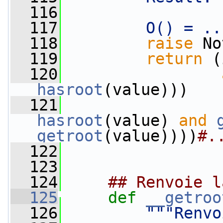
  116
  117
        O() = ..
  118
raise
 No
  119
return
 (
  120
hasroot
(value)))
  121
hasroot
(value) 
and
getroot
(value))))
#.
  122
  123
  124
## Renvoie l
  125
def 
__getroo
  126
"""Renvo