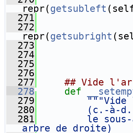
repr(
getsubleft
(sel
  271
  272
repr(
getsubright
(se
  273
  274
  275
  276
  277
## Vide l'ar
  278
def 
__setemp
  279
"""Vide 
  280
        (c.-à-d.
  281
        le sous-
arbre de droite)