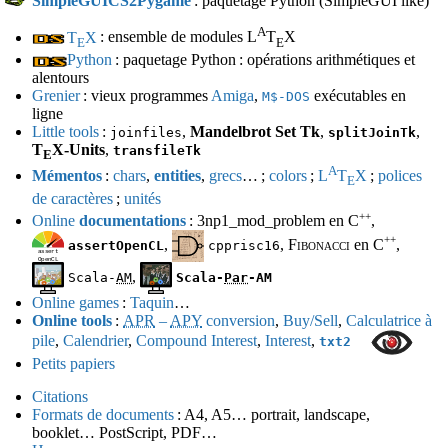
SimpleGUICS2Pygame
: paquetage Python (SimpleGUI like)
A
T
X
: ensemble de modules L
T
X
E
E
Python
: paquetage Python : opérations arithmétiques et
alentours
Grenier
: vieux programmes
Amiga
,
exécutables en
M$
-
DOS
ligne
Little tools
:
,
Mandelbrot Set Tk
,
,
joinfiles
splitJoinTk
T
X-Units
,
transfileTk
E
A
Mémentos
:
chars
,
entities
,
grecs
… ;
colors
;
L
T
X
;
polices
E
de caractères
;
unités
++
Online
documentations
: 3np1_mod_problem en C
,
++
,
,
Fibonacci
en C
,
assertOpenCL
cpprisc16
,
Scala-
AM
Scala-
Par
-
AM
Online games
:
Taquin
…
Online tools
:
APR
–
APY
conversion
,
Buy/Sell
,
Calculatrice à
pile
,
Calendrier
,
Compound Interest
,
Interest
,
txt2
Petits papiers
Citations
Formats de documents
: A4, A5… portrait, landscape,
booklet… PostScript,
PDF
…