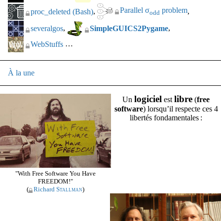
Parallel σ
problem
proc_deleted (Bash)
odd
severalgos
SimpleGUICS2Pygame
…
WebStuffs
À la une
logiciel
libre
Un
est
(
free
software
) lorsqu’il respecte ces 4
libertés fondamentales :
"With Free Software You Have
FREEDOM!"
(
Richard
Stallman
)