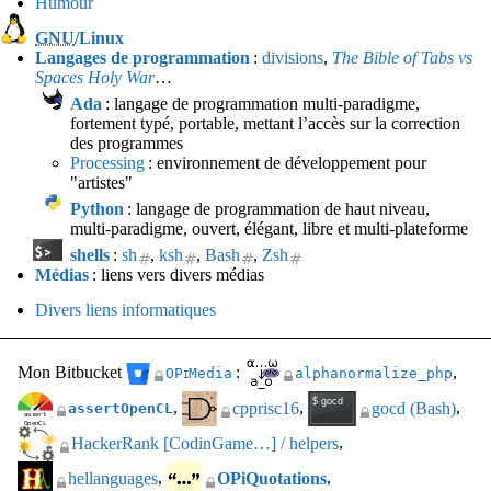
Humour
GNU
/Linux
Langages de programmation
:
divisions
,
The Bible of Tabs vs
Spaces Holy War
…
Ada
: langage de programmation multi-paradigme,
fortement typé, portable, mettant l’accès sur la correction
des programmes
Processing
: environnement de développement pour
"artistes"
Python
: langage de programmation de haut niveau,
multi-paradigme, ouvert, élégant, libre et multi-plateforme
shells
:
sh
,
ksh
,
Bash
,
Zsh
Médias
: liens vers divers médias
Divers liens informatiques
Mon
Bitbucket
:
O
Pi
Media
alphanormalize_php
cpprisc16
gocd (Bash)
assertOpenCL
HackerRank [CodinGame…] / helpers
hellanguages
OPiQuotations