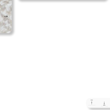
→
↑
↓