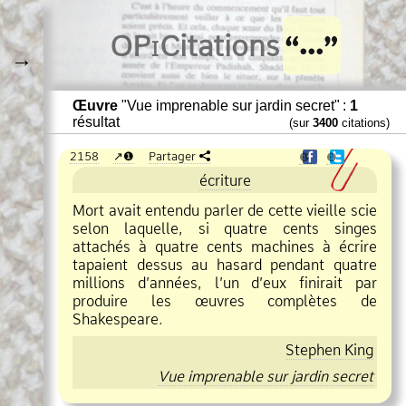
O
Pi
Citations
→
Œuvre
"Vue imprenable sur jardin secret" :
1
résultat
(sur
3400
citations)
2158
❶
Partager
❶
❶
écriture
Mort avait entendu parler de cette vieille scie
selon laquelle, si quatre cents singes
attachés à quatre cents machines à écrire
tapaient dessus au hasard pendant quatre
millions d’années, l’un d’eux finirait par
produire les œuvres complètes de
Shakespeare.
Stephen King
Vue imprenable sur jardin secret