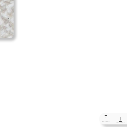
→
↑
↓