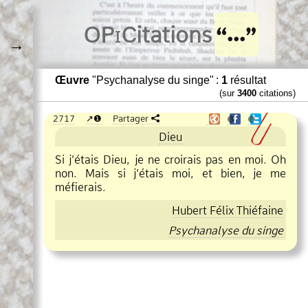
O
Pi
Citations
→
Œuvre
"Psychanalyse du singe" :
1
résultat
(sur
3400
citations)
2717
❶
Partager
❶
❶
Dieu
Si j’étais Dieu, je ne croirais pas en moi. Oh
non. Mais si j’étais moi, et bien, je me
méfierais.
Hubert Félix Thiéfaine
Psychanalyse du singe