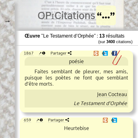
O
Pi
Citations
→
Œuvre
"Le Testament d’Orphée" :
13
résultats
(sur
3400
citations)
1867
❶
Partager
❶
❶
poésie
Faites semblant de pleurer, mes amis,
puisque les poètes ne font que semblant
d’être morts.
Jean Cocteau
Le Testament d’Orphée
659
❶
Partager
❶
Heurtebise