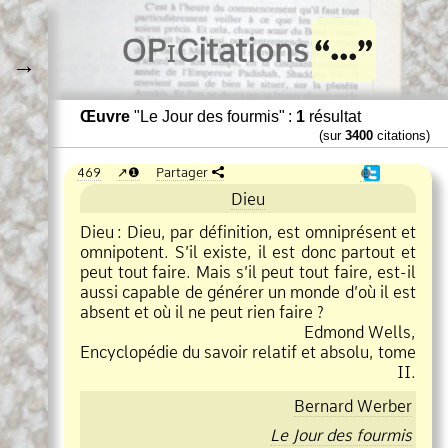
O
Pi
Citations
→
Œuvre
"Le Jour des fourmis" :
1
résultat
(sur
3400
citations)
469
❶
Partager
❶
Dieu
Dieu
:
Dieu, par définition, est omniprésent et
omnipotent. S’il existe, il est donc partout et
peut tout faire. Mais s’il peut tout faire, est
il
aussi capable de générer un monde d’où il est
absent et où il ne peut rien faire ?
Edmond Wells,
Encyclopédie du savoir relatif et absolu, tome
II.
Bernard Werber
Le Jour des fourmis