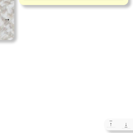
→
↑
↓