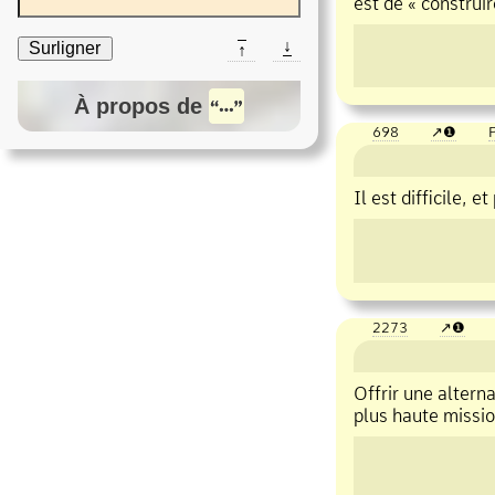
est de « construi
↓
Surligner
↑
À propos de
698
❶
P
Il est difficile, et
2273
❶
Offrir une altern
plus haute missio