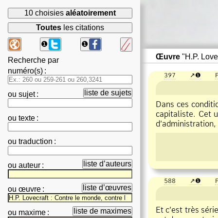
10 choisies
aléatoirement
Toutes
les citations
❶
❶
Œuvre
"H.P. Lovec
Recherche par
numéro(s)
:
397
❶
P
liste de sujets
ou
sujet
:
Dans ces conditi
capitaliste. Cet 
ou
texte
:
d’administration, 
ou
traduction
:
liste d’auteurs
ou
auteur
:
588
❶
P
liste d’œuvres
ou
œuvre
:
Et c’est très sér
liste de maximes
ou
maxime
: