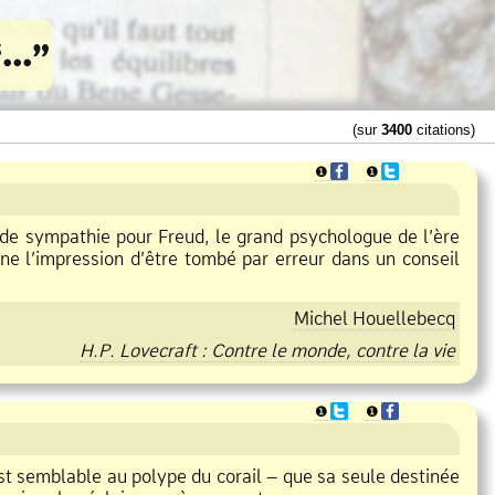
(sur
3400
citations)
❶
❶
 de sympathie pour Freud, le grand psychologue de l’ère
onne l’impression d’être tombé par erreur dans un conseil
Michel Houellebecq
H.P. Lovecraft : Contre le monde, contre la vie
❶
❶
est semblable au polype du corail – que sa seule destinée