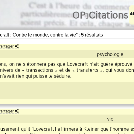
O
Pi
Citations
raft : Contre le monde, contre la vie" :
5
résultats
artager
psychologie
ons, on ne s’étonnera pas que Lovecraft n’ait guère éprouvé
univers de « transactions » et de « transferts », qui vous d
n’avait rien qui puisse le séduire.
artager
vie
ieusement qu’il [Lovecraft] affirmera à Kleiner que l’homme 