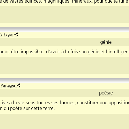
re de vastes édifices, magnifiques, minéraux, pour que la lune 
artager
génie
 peut
être impossible, d’avoir à la fois son génie et l’intellige
Partager
poésie
ative à la vie sous toutes ses formes, constituer une opposit
n du poète sur cette terre.