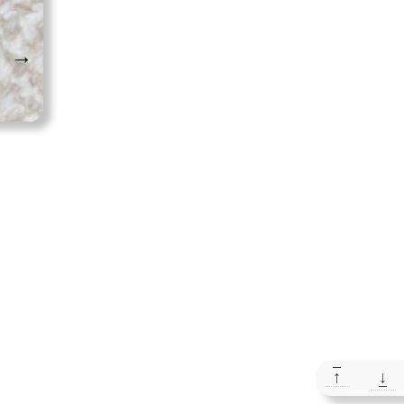
→
↑
↓