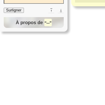
↓
Surligner
↑
À propos de