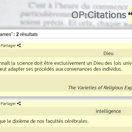
O
Pi
Citations
James" :
2
résultats
Partager
Dieu
naît la science doit être exclusivement un Dieu des lois unive
 peut adapter ses procédés aux convenances des individus.
The Varieties of Religious Ex
Partager
intelligence
que le dixième de nos facultés cérébrales.