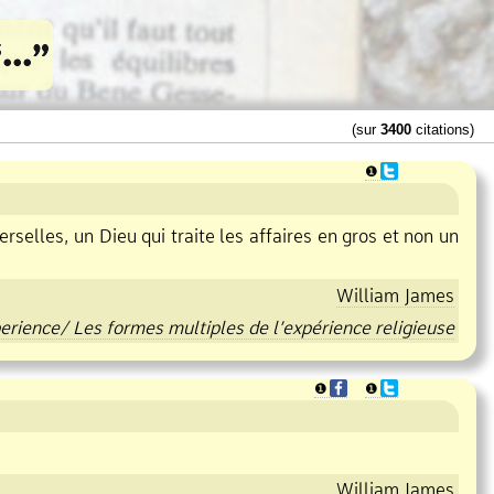
(sur
3400
citations)
❶
rselles, un Dieu qui traite les affaires en gros et non un
William James
perience/ Les formes multiples de l’expérience religieuse
❶
❶
William James