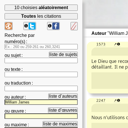
10 choisies
aléatoirement
Toutes
les citations
❶
❶
Auteur
"William 
Recherche par
numéro(s)
:
1573
❶
liste de sujets
ou
sujet
:
Le Dieu que recon
détaillant. Il ne
ou
texte
:
ou
traduction
:
liste d’auteurs
ou
auteur
:
2247
❶
liste d’œuvres
ou
œuvre
:
Nous n’utilisons 
liste de maximes
ou
maxime
: