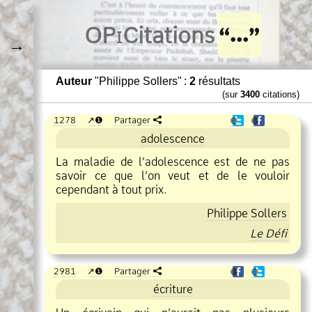
O
Pi
Citations
→
Auteur
"Philippe Sollers" :
2
résultats
(sur
3400
citations)
1278
❶
Partager
❶
❶
adolescence
La maladie de l’adolescence est de ne pas
savoir ce que l’on veut et de le vouloir
cependant à tout prix.
Philippe Sollers
Le Défi
2981
❶
Partager
❶
❶
écriture