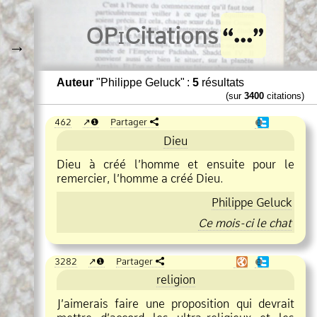
O
Pi
Citations
→
Auteur
"Philippe Geluck" :
5
résultats
(sur
3400
citations)
462
❶
Partager
❶
Dieu
Dieu à créé l’homme et ensuite pour le
remercier, l’homme a créé Dieu.
Philippe Geluck
Ce mois
ci le chat
3282
❶
Partager
❶
religion
J’aimerais faire une proposition qui devrait