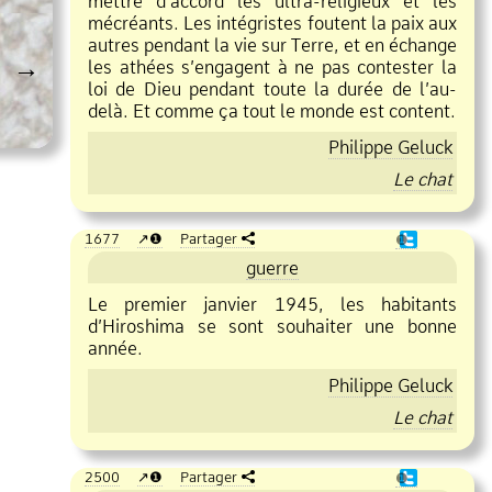
mettre d’accord les ultra
religieux et les
mécréants. Les intégristes foutent la paix aux
autres pendant la vie sur Terre, et en échange
→
les athées s’engagent à ne pas contester la
loi de Dieu pendant toute la durée de l’au
delà. Et comme ça tout le monde est content.
Philippe Geluck
Le chat
1677
❶
Partager
❶
guerre
Le premier janvier 1945, les habitants
d’Hiroshima se sont souhaiter une bonne
année.
Philippe Geluck
Le chat
2500
❶
Partager
❶