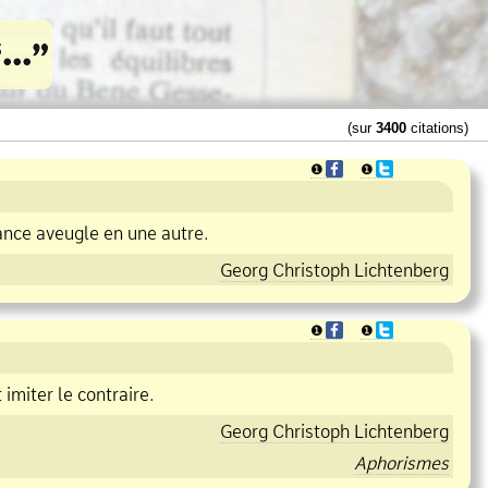
(sur
3400
citations)
❶
❶
ance aveugle en une autre.
Georg Christoph Lichtenberg
❶
❶
imiter le contraire.
Georg Christoph Lichtenberg
Aphorismes