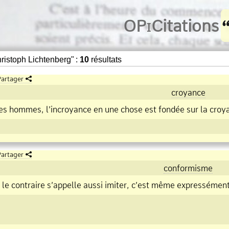
O
Pi
Citations
istoph Lichtenberg" :
10
résultats
artager
croyance
es hommes, l’incroyance en une chose est fondée sur la croy
artager
conformisme
le contraire s’appelle aussi imiter, c’est même expressément 