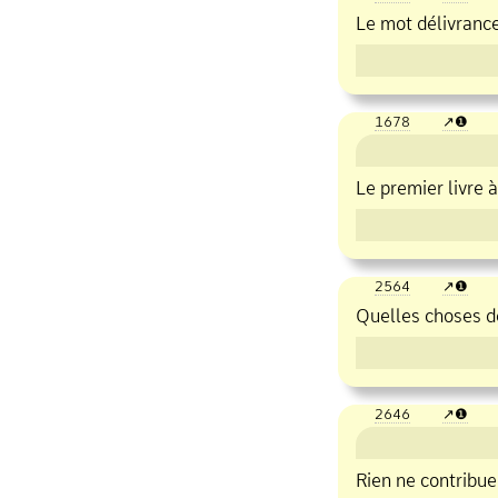
Le mot délivrance 
1678
❶
Le premier livre à
2564
❶
Quelles choses d
2646
❶
Rien ne contribue