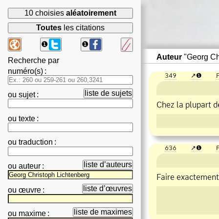
10 choisies
aléatoirement
Toutes
les citations
❶
❶
Auteur
"Georg Chr
Recherche par
numéro(s)
:
349
❶
P
liste de sujets
ou
sujet
:
Chez la plupart d
ou
texte
:
ou
traduction
:
636
❶
P
liste d’auteurs
ou
auteur
:
Faire exactement 
liste d’œuvres
ou
œuvre
:
liste de maximes
ou
maxime
: