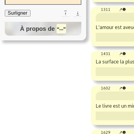
1311
❶
↓
Surligner
↑
L’amour est aveug
À propos de
1431
❶
La surface la plu
1602
❶
Le livre est un mi
1629
❶