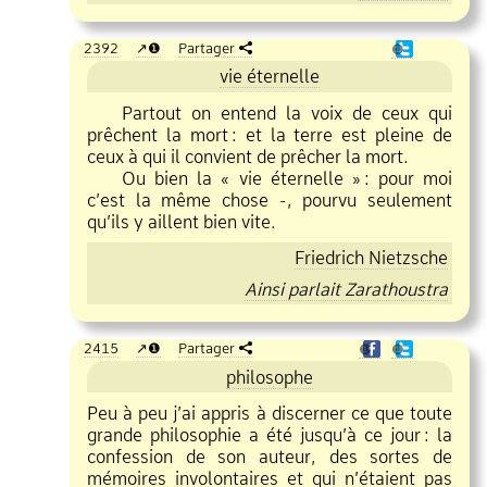
2392
❶
Partager
❶
vie éternelle
Partout on entend la voix de ceux qui
prêchent la mort
:
et la terre est pleine de
ceux à qui il convient de prêcher la mort.
Ou bien la « vie éternelle »
:
pour moi
c’est la même chose
, pourvu seulement
qu’ils y aillent bien vite.
Friedrich Nietzsche
Ainsi parlait Zarathoustra
2415
❶
Partager
❶
❶
philosophe
Peu à peu j’ai appris à discerner ce que toute
grande philosophie a été jusqu’à ce jour
:
la
confession de son auteur, des sortes de
mémoires involontaires et qui n’étaient pas