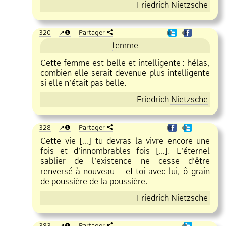
Friedrich Nietzsche
320
❶
Partager
❶
❶
femme
Cette femme est belle et intelligente
:
hélas,
combien elle serait devenue plus intelligente
si elle n’était pas belle.
Friedrich Nietzsche
328
❶
Partager
❶
❶
Cette vie […] tu devras la vivre encore une
fois et d’innombrables fois […]. L’éternel
sablier de l’existence ne cesse d’être
renversé à nouveau – et toi avec lui, ô grain
de poussière de la poussière.
Friedrich Nietzsche
383
❶
Partager
❶