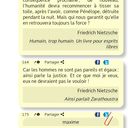
conséquence prochaine
;
de nouveau,
l’humanité devra recommencer à tisser sa
toile, après l’avoir, comme Pénélope, détruite
pendant la nuit. Mais qui nous garantit qu’elle
en retrouvera toujours la force ?
Friedrich Nietzsche
Humain, trop humain. Un livre pour esprits
libres
164
❶
Partager
❶
❶
Car les hommes ne sont pas pareils et égaux
:
ainsi parle la justice. Et ce que moi je veux,
eux ne devraient pas le vouloir !
Friedrich Nietzsche
Ainsi parlait Zarathoustra
175
❶
Partager
❶
❶
maxime