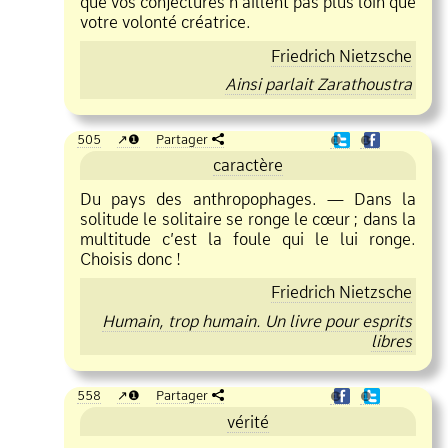
que vos conjectures n’aillent pas plus loin que
votre volonté créatrice.
Friedrich Nietzsche
Ainsi parlait Zarathoustra
505
❶
Partager
❶
❶
caractère
Du pays des anthropophages. — Dans la
solitude le solitaire se ronge le cœur
;
dans la
multitude c’est la foule qui le lui ronge.
Choisis donc !
Friedrich Nietzsche
Humain, trop humain. Un livre pour esprits
libres
558
❶
Partager
❶
❶
vérité