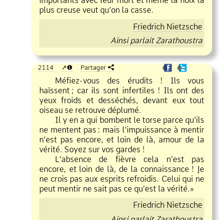
importants avec leur mort et même la noix la
plus creuse veut qu’on la casse.
Friedrich Nietzsche
Ainsi parlait Zarathoustra
2114
❶
Partager
❶
❶
Méfiez
vous des érudits ! Ils vous
haïssent
;
car ils sont infertiles ! Ils ont des
yeux froids et desséchés, devant eux tout
oiseau se retrouve déplumé.
Il y en a qui bombent le torse parce qu’ils
ne mentent pas
:
mais l’impuissance à mentir
n’est pas encore, et loin de là, amour de la
vérité. Soyez sur vos gardes !
L’absence de fièvre cela n’est pas
encore, et loin de là, de la connaissance ! Je
ne crois pas aux esprits refroidis. Celui qui ne
peut mentir ne sait pas ce qu’est la vérité.»
Friedrich Nietzsche
Ainsi parlait Zarathoustra