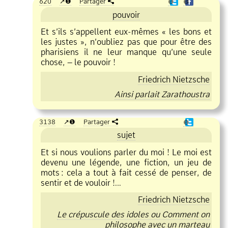
620
❶
Partager
❶
❶
pouvoir
Et s’ils s’appellent eux
mêmes « les bons et
les justes », n’oubliez pas que pour être des
pharisiens il ne leur manque qu’une seule
chose, – le pouvoir !
Friedrich Nietzsche
Ainsi parlait Zarathoustra
3138
❶
Partager
❶
sujet
Et si nous voulions parler du moi ! Le moi est
devenu une légende, une fiction, un jeu de
mots
:
cela a tout à fait cessé de penser, de
sentir et de vouloir !…
Friedrich Nietzsche
Le crépuscule des idoles ou Comment on
philosophe avec un marteau