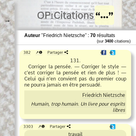
O
Pi
Citations
→
Auteur
"Friedrich Nietzsche" :
70
résultats
(sur
3400
citations)
382
❶
Partager
❶
❶
131.
Corriger la pensée. — Corriger le style —
c’est corriger la pensée et rien de plus ! —
Celui qui n’en convient pas du premier coup
ne pourra jamais en être persuadé.
Friedrich Nietzsche
Humain, trop humain. Un livre pour esprits
libres
3303
❶
Partager
❶
travail