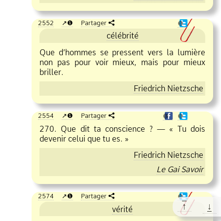
2552
❶
Partager
❶
célébrité
Que d’hommes se pressent vers la lumière
non pas pour voir mieux, mais pour mieux
briller.
Friedrich Nietzsche
2554
❶
Partager
❶
❶
270. Que dit ta conscience ? — « Tu dois
devenir celui que tu es. »
Friedrich Nietzsche
Le Gai Savoir
2574
❶
Partager
❶
↑
↓
vérité