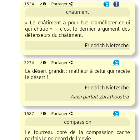
1534
❶
Partager
❶
❶
châtiment
« Le châtiment a pour but d’améliorer celui
qui châtie » – c’est le dernier argument des
défenseurs du châtiment.
Friedrich Nietzsche
3274
❶
Partager
❶
Le désert grandit
:
malheur à celui qui recèle
le désert !
Friedrich Nietzsche
Ainsi parlait Zarathoustra
1587
❶
Partager
❶
compassion
Le fourreau doré de la compassion cache
parfois le poignard de l’envie.