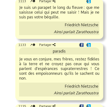
1113
❶
Partager
❶
Je suis un parapet le long du fleuve
:
que me
saisisse celui qui peut me saisir ! Mais je ne
suis pas votre béquille.
Friedrich Nietzsche
Ainsi parlait Zarathoustra
1133
❶
Partager
❶
❶
paradis
Je vous en conjure, mes frères, restez fidèles
à la terre et ne croyez pas ceux qui vous
parlent d’espérances supraterrestres ! Ce
sont des empoisonneurs qu’ils le sachent ou
non.
Friedrich Nietzsche
Ainsi parlait Zarathoustra
1135
❶
Partager
❶
❶