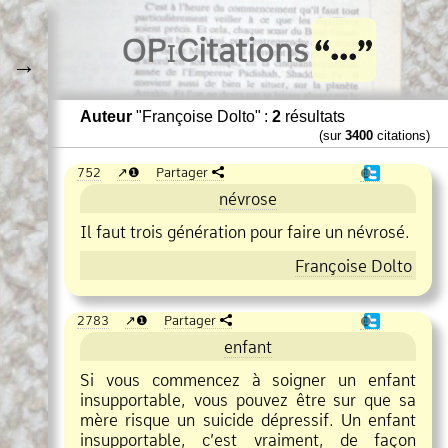
O
Pi
Citations
→
Auteur
"Françoise Dolto" :
2
résultats
(sur
3400
citations)
752
❶
Partager
❶
névrose
Il faut trois génération pour faire un névrosé.
Françoise Dolto
2783
❶
Partager
❶
enfant
Si vous commencez à soigner un enfant
insupportable, vous pouvez être sur que sa
mère risque un suicide dépressif. Un enfant
insupportable, c’est vraiment, de façon