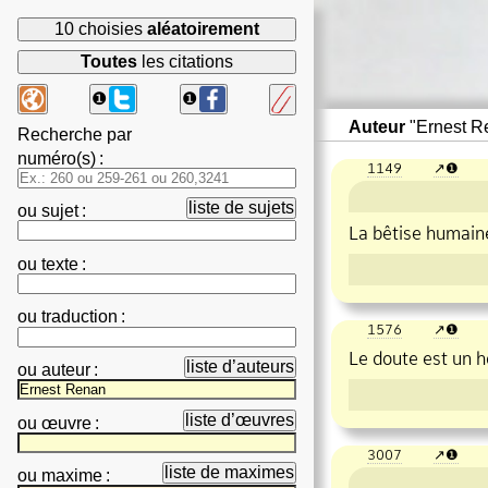
10 choisies
aléatoirement
Toutes
les citations
❶
❶
Auteur
"Ernest R
Recherche par
numéro(s)
:
1149
❶
liste de sujets
ou
sujet
:
La bêtise humaine
ou
texte
:
ou
traduction
:
1576
❶
Le doute est un h
liste d’auteurs
ou
auteur
:
liste d’œuvres
ou
œuvre
:
3007
❶
liste de maximes
ou
maxime
: