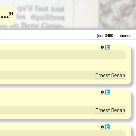
(sur
3400
citations)
❶
Ernest Renan
❶
Ernest Renan
❶