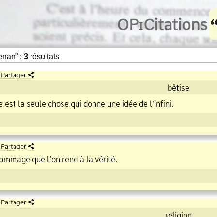
O
Pi
Citations
enan" :
3
résultats
Partager
bêtise
 est la seule chose qui donne une idée de l’infini.
Partager
ommage que l’on rend à la vérité.
Partager
religion