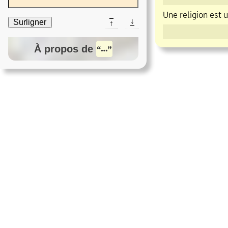
Une religion est u
↓
Surligner
↑
À propos de