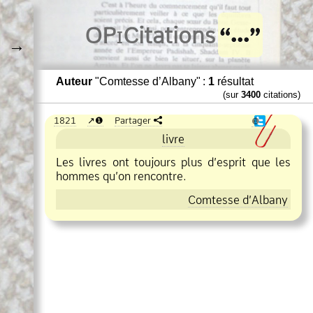
O
Pi
Citations
→
Auteur
"Comtesse d’Albany" :
1
résultat
(sur
3400
citations)
1821
❶
Partager
❶
livre
Les livres ont toujours plus d’esprit que les
hommes qu’on rencontre.
Comtesse d’Albany