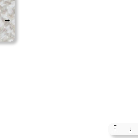
→
↑
↓