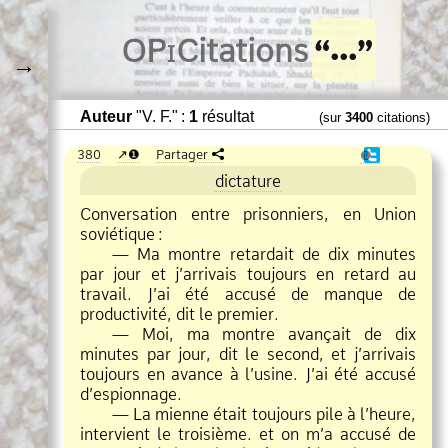
O
Pi
Citations
→
Auteur
"V. F." :
1
résultat
(sur
3400
citations)
380
❶
Partager
❶
dictature
Conversation entre prisonniers, en Union
soviétique
:
— Ma montre retardait de dix minutes
par jour et j’arrivais toujours en retard au
travail. J’ai été accusé de manque de
productivité, dit le premier.
— Moi, ma montre avançait de dix
minutes par jour, dit le second, et j’arrivais
toujours en avance à l’usine. J’ai été accusé
d’espionnage.
— La mienne était toujours pile à l’heure,
intervient le troisième. et on m’a accusé de