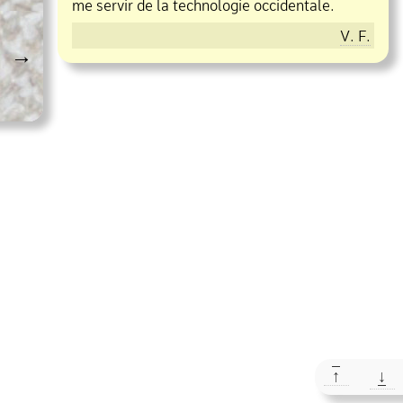
me servir de la technologie occidentale.
V. F.
→
↑
↓