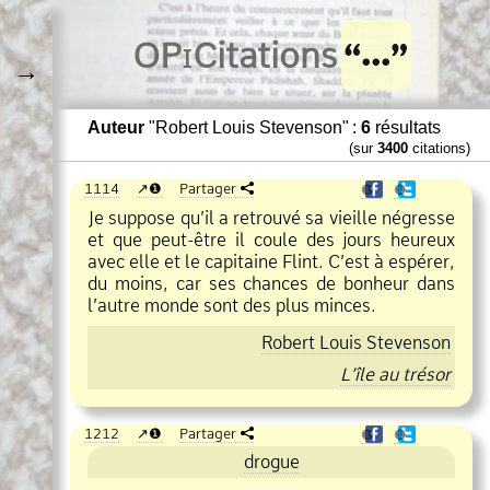
O
Pi
Citations
→
Auteur
"Robert Louis Stevenson" :
6
résultats
(sur
3400
citations)
1114
❶
Partager
❶
❶
Je suppose qu’il a retrouvé sa vieille négresse
et que peut
être il coule des jours heureux
avec elle et le capitaine Flint. C’est à espérer,
du moins, car ses chances de bonheur dans
l’autre monde sont des plus minces.
Robert Louis Stevenson
L’île au trésor
1212
❶
Partager
❶
❶
drogue