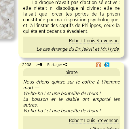
La drogue n’avait pas d’action sélective
;
elle n’était ni diabolique ni divine
;
elle ne
faisait que forcer les portes de la prison
→
constituée par ma disposition psychologique,
et, à l’instar des captifs de Philippes, ceux
là
qui étaient dedans s’évadaient.
Robert Louis Stevenson
Le cas étrange du Dr.Jekyll et Mr.Hyde
2238
❶
Partager
❶
pirate
Nous étions quinze sur le coffre à l’homme
mort —
Yo
ho
ho ! et une bouteille de rhum !
La boisson et le diable ont emporté les
autres,
Yo
ho
ho ! et une bouteille de rhum !
Robert Louis Stevenson
L’île au trésor