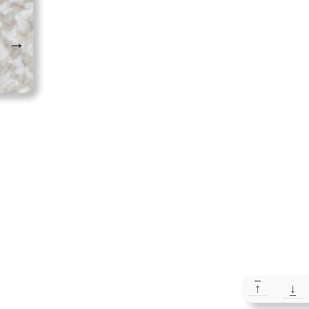
→
↑
↓