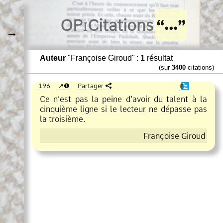
O
Pi
Citations
→
Auteur
"Françoise Giroud" :
1
résultat
(sur
3400
citations)
196
❶
Partager
❶
Ce n’est pas la peine d’avoir du talent à la
cinquième ligne si le lecteur ne dépasse pas
la troisième.
Françoise Giroud