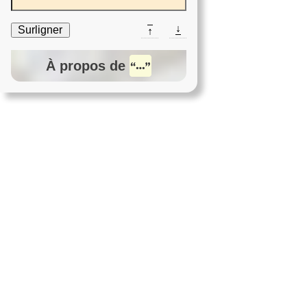
↓
Surligner
↑
À propos de