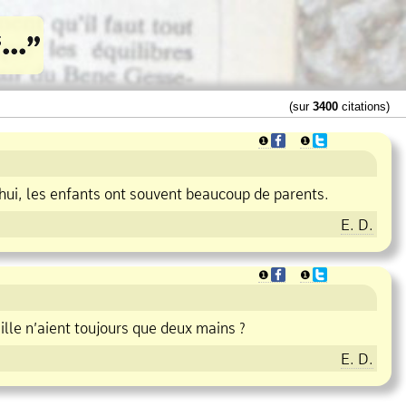
(sur
3400
citations)
❶
❶
hui, les enfants ont souvent beaucoup de parents.
E. D.
❶
❶
ille n’aient toujours que deux mains ?
E. D.