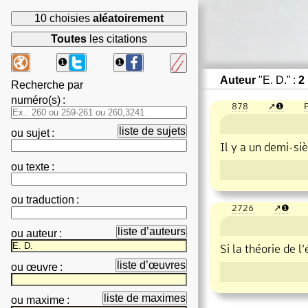
10 choisies
aléatoirement
Toutes
les citations
❶
❶
Auteur
"E. D." :
2
Recherche par
numéro(s)
:
878
❶
P
liste de sujets
ou
sujet
:
Il y a un demi
si
ou
texte
:
ou
traduction
:
2726
❶
liste d’auteurs
ou
auteur
:
Si la théorie de 
liste d’œuvres
ou
œuvre
:
liste de maximes
ou
maxime
: